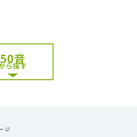
50音
から探す
ージ