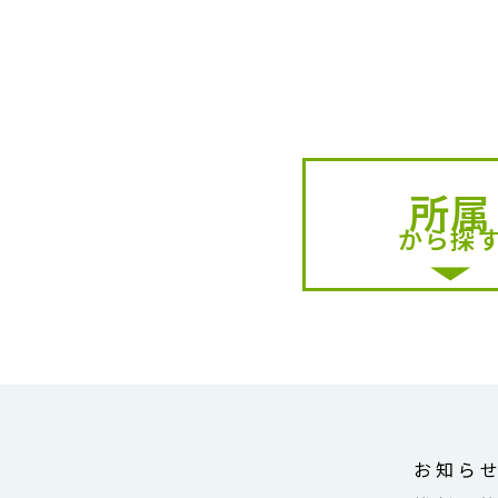
所属
から探
お知ら