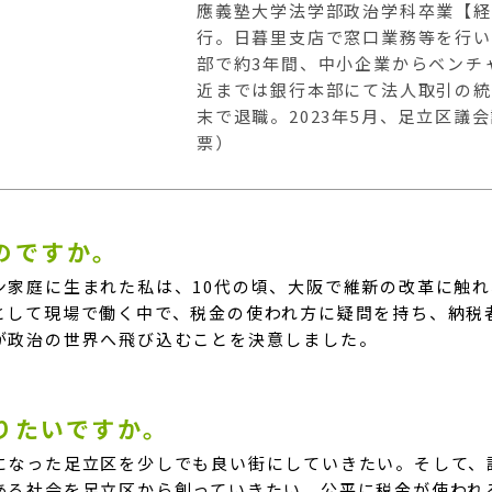
應義塾大学法学部政治学科卒業【経
行。日暮里支店で窓口業務等を行い
部で約3年間、中小企業からベンチ
近までは銀行本部にて法人取引の統括
末で退職。2023年5月、足立区議会
票）
のですか。
ン家庭に生まれた私は、10代の頃、大阪で維新の改革に触
として現場で働く中で、税金の使われ方に疑問を持ち、納税
が政治の世界へ飛び込むことを決意しました。
くりたいですか。
になった足立区を少しでも良い街にしていきたい。そして、
ある社会を足立区から創っていきたい。公平に税金が使われ